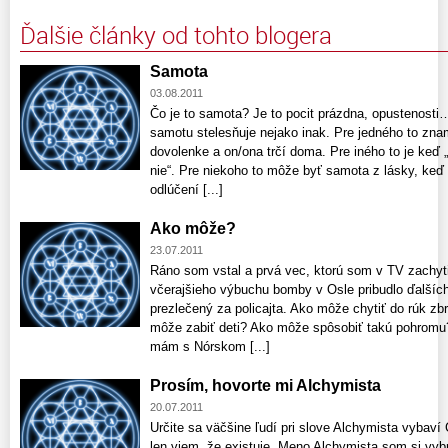
Ďalšie články od tohto blogera
Samota
03.08.2011
Čo je to samota? Je to pocit prázdna, opustenosti
samotu stelesňuje nejako inak. Pre jedného to znam
dovolenke a on/ona trčí doma. Pre iného to je keď „v
nie“. Pre niekoho to môže byť samota z lásky, keď
odlúčení [...]
Ako môže?
23.07.2011
Ráno som vstal a prvá vec, ktorú som v TV zachytil
včerajšieho výbuchu bomby v Osle pribudlo ďalších 
prezlečený za policajta. Ako môže chytiť do rúk zbr
môže zabiť deti? Ako môže spôsobiť takú pohromu? 
mám s Nórskom [...]
Prosím, hovorte mi Alchymista
20.07.2011
Určite sa väčšine ľudí pri slove Alchymista vybaví
len viem, že existuje. Meno Alchymista som si vybra