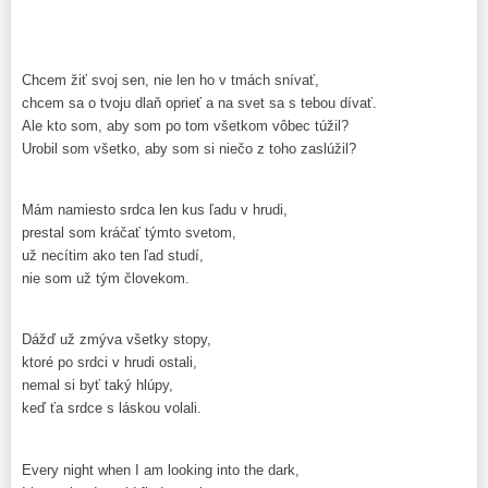
Chcem žiť svoj sen, nie len ho v tmách snívať,
chcem sa o tvoju dlaň oprieť a na svet sa s tebou dívať.
Ale kto som, aby som po tom všetkom vôbec túžil?
Urobil som všetko, aby som si niečo z toho zaslúžil?
Mám namiesto srdca len kus ľadu v hrudi,
prestal som kráčať týmto svetom,
už necítim ako ten ľad studí,
nie som už tým človekom.
Dážď už zmýva všetky stopy,
ktoré po srdci v hrudi ostali,
nemal si byť taký hlúpy,
keď ťa srdce s láskou volali.
Every night when I am looking into the dark,