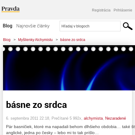
Registrácia
Prihlásenie
Blog
Najnovšie články
Najčítanejšie články
Blog
>
Myšlienky Alchymistu
>
básne zo srdca
Najkomentovanejšie články
Zoznam blogov
Komerčné blogy
básne zo srdca
6. septembra 2011 22:18
, Prečítané 5 992x,
alchymista
,
Nezaradené
Pár basničiek, ktoré ma napadali behom dlhšieho obdobia… také štv
anglické, jedna po česky – lebo mi to tak prišlo…