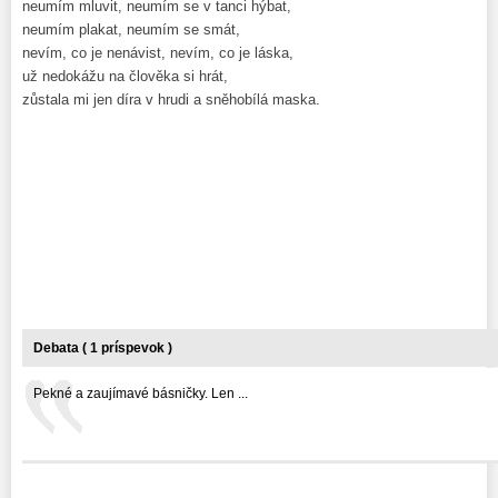
neumím mluvit, neumím se v tanci hýbat,
neumím plakat, neumím se smát,
nevím, co je nenávist, nevím, co je láska,
už nedokážu na člověka si hrát,
zůstala mi jen díra v hrudi a sněhobílá maska.
Debata ( 1 príspevok )
Pekné a zaujímavé básničky. Len ...