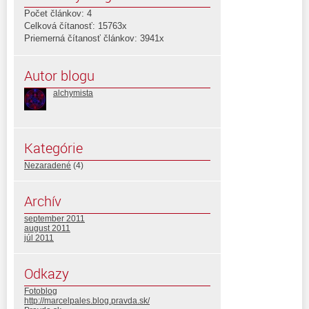
Počet článkov: 4
Celková čítanosť: 15763x
Priemerná čítanosť článkov: 3941x
Autor blogu
alchymista
Kategórie
Nezaradené
(4)
Archív
september 2011
august 2011
júl 2011
Odkazy
Fotoblog
http://marcelpales.blog.pravda.sk/