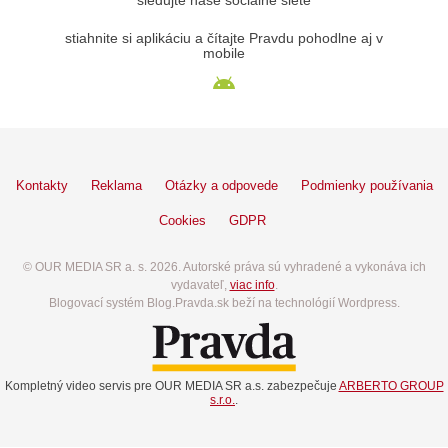
sledujte naše sociálne siete
stiahnite si aplikáciu a čítajte Pravdu pohodlne aj v
mobile
Kontakty
Reklama
Otázky a odpovede
Podmienky používania
Cookies
GDPR
© OUR MEDIA SR a. s. 2026. Autorské práva sú vyhradené a vykonáva ich
vydavateľ,
viac info
.
Blogovací systém Blog.Pravda.sk beží na technológií Wordpress.
Kompletný video servis pre OUR MEDIA SR a.s. zabezpečuje
ARBERTO GROUP
s.r.o.
.