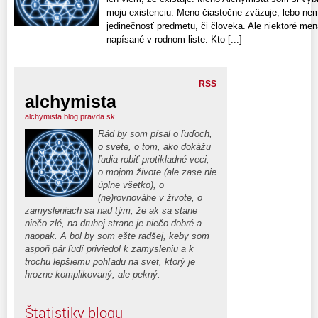
moju existenciu. Meno čiastočne zväzuje, lebo nem
jedinečnosť predmetu, či človeka. Ale niektoré me
napísané v rodnom liste. Kto [...]
RSS
alchymista
alchymista.blog.pravda.sk
Rád by som písal o ľuďoch,
o svete, o tom, ako dokážu
ľudia robiť protikladné veci,
o mojom živote (ale zase nie
úplne všetko), o
(ne)rovnováhe v živote, o
zamysleniach sa nad tým, že ak sa stane
niečo zlé, na druhej strane je niečo dobré a
naopak. A bol by som ešte radšej, keby som
aspoň pár ľudí priviedol k zamysleniu a k
trochu lepšiemu pohľadu na svet, ktorý je
hrozne komplikovaný, ale pekný.
Štatistiky blogu